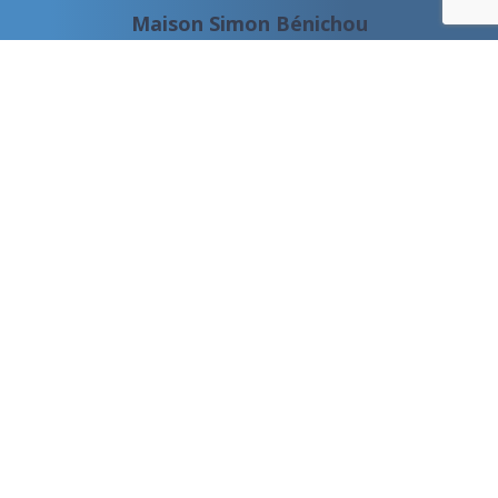
Maison Simon Bénichou
53 Rue Général Hoche
54000 Nancy
03 83 91 47 00
accueil@ehpad-benichou.org
CONTACTEZ-NOUS
Espace privé
Copyright © 2026 - Maison Simon Bénichou