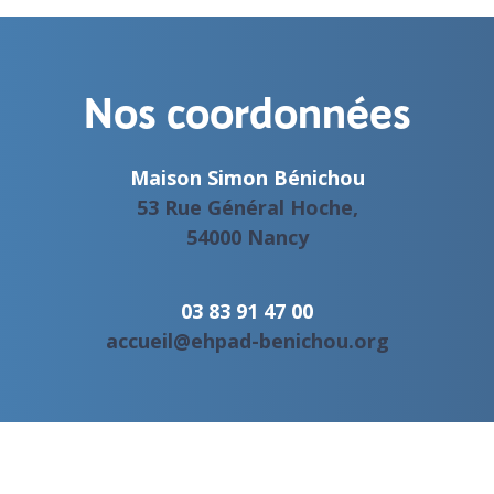
Nos coordonnées
Maison Simon Bénichou
53 Rue Général Hoche,
54000 Nancy
03 83 91 47 00
accueil@ehpad-benichou.org