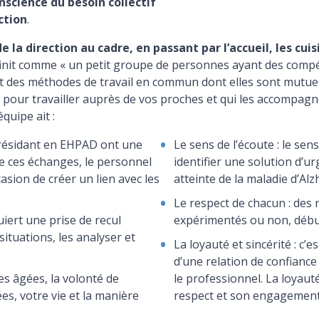
nscience du besoin collectif
ction
.
 la direction au cadre, en passant par l’accueil, les cui
finit comme « un petit groupe de personnes ayant des comp
et des méthodes de travail en commun dont elles sont mutu
pour travailler auprès de vos proches et qui les accompagn
uipe ait :
 résidant en EHPAD ont une
Le sens de l’écoute : le sen
De ces échanges, le personnel
identifier une solution d’ur
sion de créer un lien avec les
atteinte de la maladie d’Al
Le respect de chacun : des 
uiert une prise de recul
expérimentés ou non, débu
situations, les analyser et
La loyauté et sincérité : c
d’une relation de confiance
es âgées, la volonté de
le professionnel. La loyauté,
es, votre vie et la manière
respect et son engagement