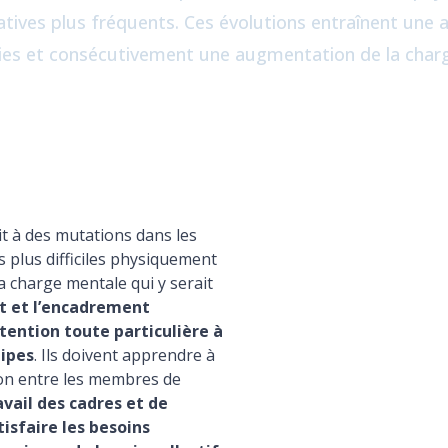
ratives plus fréquents. Ces évolutions entraînent un
lies et consécutivement une augmentation de la charg
it à des mutations dans les
s plus difficiles physiquement
a charge mentale qui y serait
t et l’encadrement
tention toute particulière à
uipes
. Ils doivent apprendre à
ion entre les membres de
avail des cadres et de
tisfaire les besoins