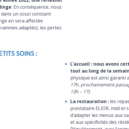
e année 2022, une réflexion
linge
. En conséquence, nous
r dans un souci constant
inge en sera affectée
grammes adaptés), les pertes
TITS SOINS :
L’accueil :
nous avons cett
tout au long de la semai
physique est ainsi garanti a
17h, prochainement passag
13h – 17).
La restauration :
les repas
prestataire ELIOR, midi et so
d’adapter les menus aux sa
et aux spécificités des rési