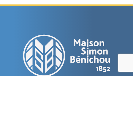
Maison Simon Bénichou
53 Rue Général Hoche
54000 Nancy
03 83 91 47 00
accueil@ehpad-benichou.org